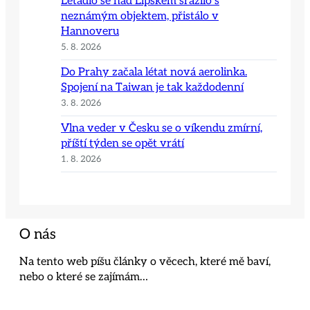
Letadlo se nad Lipskem srazilo s
neznámým objektem, přistálo v
Hannoveru
5. 8. 2026
Do Prahy začala létat nová aerolinka.
Spojení na Taiwan je tak každodenní
3. 8. 2026
Vlna veder v Česku se o víkendu zmírní,
příští týden se opět vrátí
1. 8. 2026
O nás
Na tento web píšu články o věcech, které mě baví,
nebo o které se zajímám…