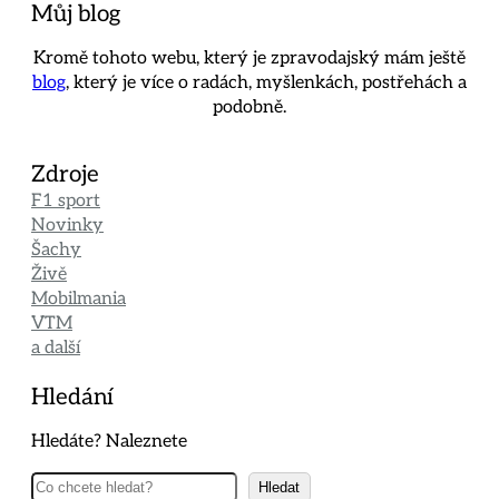
Můj blog
Kromě tohoto webu, který je zpravodajský mám ještě
blog
, který je více o radách, myšlenkách, postřehách a
podobně.
Zdroje
F1 sport
Novinky
Šachy
Živě
Mobilmania
VTM
a další
Hledání
Hledáte? Naleznete
Hledat
Hledat