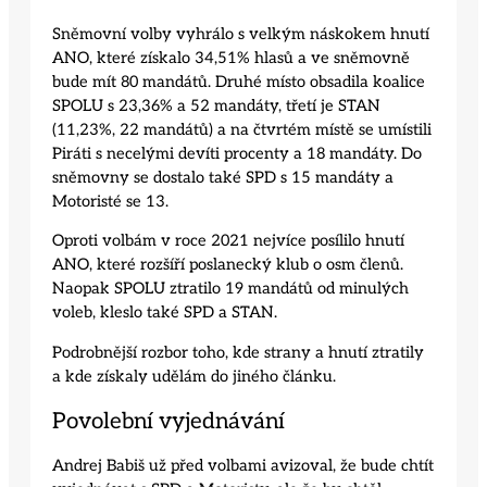
Sněmovní volby vyhrálo s velkým náskokem hnutí
ANO, které získalo 34,51% hlasů a ve sněmovně
bude mít 80 mandátů. Druhé místo obsadila koalice
SPOLU s 23,36% a 52 mandáty, třetí je STAN
(11,23%, 22 mandátů) a na čtvrtém místě se umístili
Piráti s necelými devíti procenty a 18 mandáty. Do
sněmovny se dostalo také SPD s 15 mandáty a
Motoristé se 13.
Oproti volbám v roce 2021 nejvíce posílilo hnutí
ANO, které rozšíří poslanecký klub o osm členů.
Naopak SPOLU ztratilo 19 mandátů od minulých
voleb, kleslo také SPD a STAN.
Podrobnější rozbor toho, kde strany a hnutí ztratily
a kde získaly udělám do jiného článku.
Povolební vyjednávání
Andrej Babiš už před volbami avizoval, že bude chtít