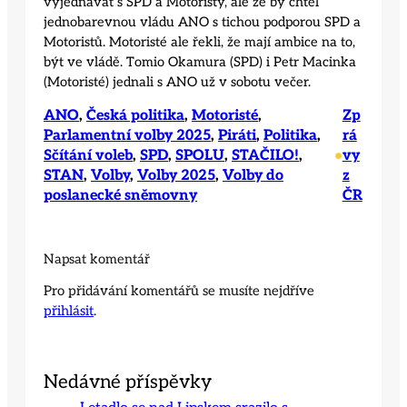
vyjednávat s SPD a Motoristy, ale že by chtěl
jednobarevnou vládu ANO s tichou podporou SPD a
Motoristů. Motoristé ale řekli, že mají ambice na to,
být ve vládě. Tomio Okamura (SPD) i Petr Macinka
(Motoristé) jednali s ANO už v sobotu večer.
ANO
, 
Česká politika
, 
Motoristé
, 
Zp
Parlamentní volby 2025
, 
Piráti
, 
Politika
, 
rá
Sčítání voleb
, 
SPD
, 
SPOLU
, 
STAČILO!
, 
vy
•
STAN
, 
Volby
, 
Volby 2025
, 
Volby do
z
poslanecké sněmovny
ČR
Napsat komentář
Pro přidávání komentářů se musíte nejdříve
přihlásit
.
Nedávné příspěvky