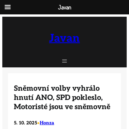
Javan
Přeskočit
na
obsah
Javan
Sněmovní volby vyhrálo
hnutí ANO, SPD pokleslo,
Motoristé jsou ve sněmovně
5. 10. 2025
Honza
•