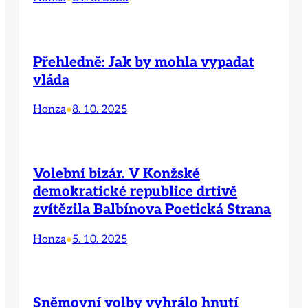
Přehledně: Jak by mohla vypadat
vláda
Honza
8. 10. 2025
•
Volební bizár. V Konžské
demokratické republice drtivě
zvítězila Balbínova Poetická Strana
Honza
5. 10. 2025
•
Sněmovní volby vyhrálo hnutí