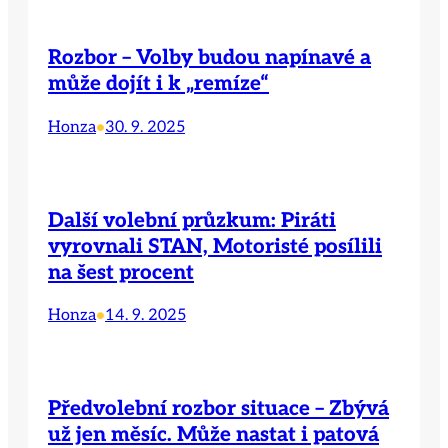
Rozbor – Volby budou napínavé a
může dojít i k „remíze“
Honza
30. 9. 2025
•
Další volební průzkum: Piráti
vyrovnali STAN, Motoristé posílili
na šest procent
Honza
14. 9. 2025
•
Předvolební rozbor situace – Zbývá
už jen měsíc. Může nastat i patová