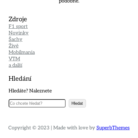
podobně.
Zdroje
F1 sport
Novinky
Šachy
Živě
Mobilmania
VTM
a další
Hledání
Hledáte? Naleznete
Hledat
Hledat
Copyright © 2023 | Made with love by
SuperbThemes