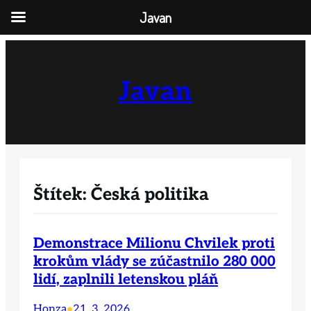
Javan
Přeskočit
na
obsah
Javan
Štítek:
Česká politika
Demonstrace Milionu Chvilek proti
krokům vlády se zúčastnilo 280 000
lidí, zaplnili letenskou pláň
Honza
21. 3. 2026
•