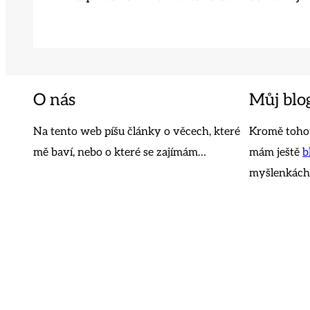
O nás
Můj blo
Na tento web píšu články o věcech, které
Kromě tohot
mě baví, nebo o které se zajímám…
mám ještě
b
myšlenkách,