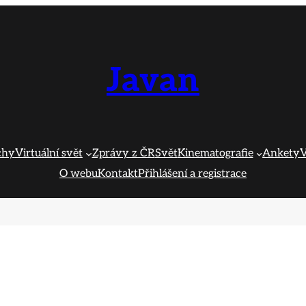
Javan
chy
Virtuální svět
Zprávy z ČR
Svět
Kinematografie
Ankety
V
O webu
Kontakt
Přihlášení a registrace