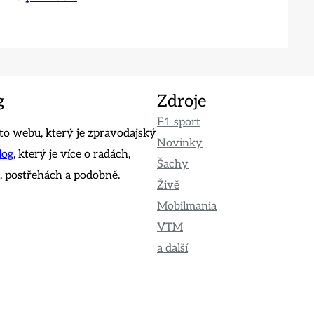
g
Zdroje
F1 sport
o webu, který je zpravodajský
Novinky
log
, který je více o radách,
Šachy
 postřehách a podobně.
Živě
Mobilmania
VTM
a další