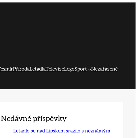
esmír
Příroda
Letadla
Televize
Lego
Sport
Nezařazené
Nedávné příspěvky
Letadlo se nad Lipskem srazilo s neznámým