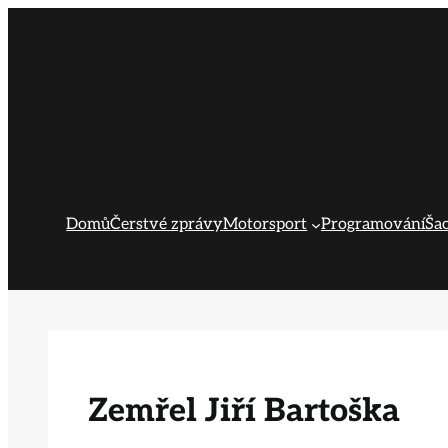
Přeskočit
na
obsah
Domů
Čerstvé zprávy
Motorsport
Programování
Ša
Zemřel Jiří Bartoška