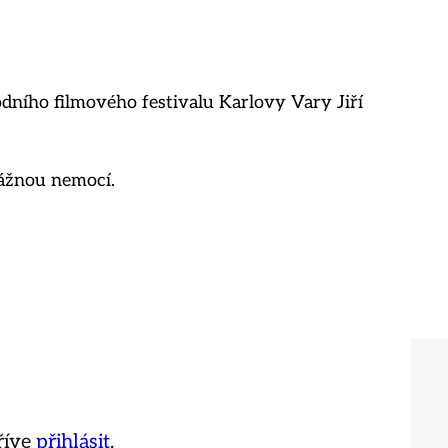
dního filmového festivalu Karlovy Vary Jiří
vážnou nemocí.
říve
přihlásit
.