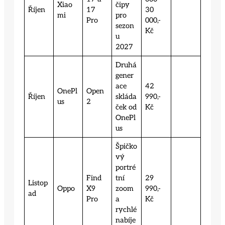
Xiao
čipy
Říjen
17
30
mi
pro
Pro
000,-
sezon
Kč
u
2027
Druhá
gener
ace
42
OnePl
Open
Říjen
skláda
990,-
us
2
ček od
Kč
OnePl
us
Špičko
vý
portré
Find
tní
29
Listop
Oppo
X9
zoom
990,-
ad
Pro
a
Kč
rychlé
nabíje