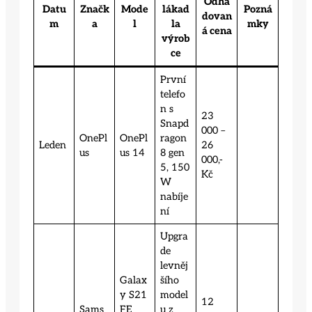
Odha
Datu
Značk
Mode
lákad
Pozná
dovan
m
a
l
la
mky
á cena
výrob
ce
První
telefo
n s
23
Snapd
000 –
OnePl
OnePl
ragon
Leden
26
us
us 14
8 gen
000,-
5, 150
Kč
W
nabíje
ní
Upgra
de
levněj
Galax
šího
y S21
model
12
Sams
FE
u z