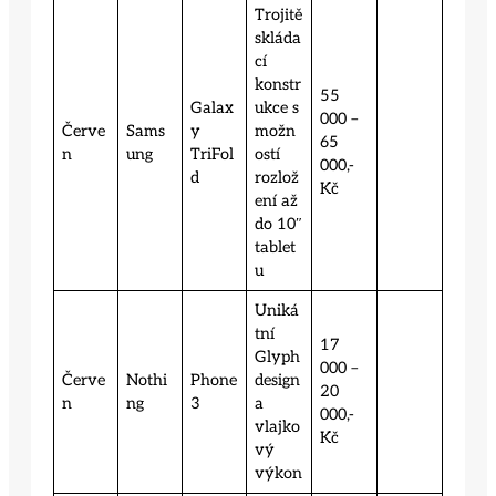
Trojitě
skláda
cí
konstr
55
Galax
ukce s
000 –
Červe
Sams
y
možn
65
n
ung
TriFol
ostí
000,-
d
rozlož
Kč
ení až
do 10″
tablet
u
Uniká
tní
17
Glyph
000 –
Červe
Nothi
Phone
design
20
n
ng
3
a
000,-
vlajko
Kč
vý
výkon