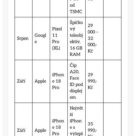
od
TSMC
Špičko
29
Pixel
vý
000 –
Googl
11
teleobj
Srpen
32
e
Pro
ektiv,
000,-
(XL)
16 GB
Kč
RAM
Čip
A20,
iPhon
29
Face
Září
Apple
e 18
990,-
ID pod
Pro
Kč
displej
em
Největ
ší
iPhon
iPhon
35
e 18
e s
Září
Apple
990,-
Pro
vylepš