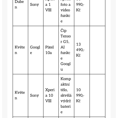
Dube
Sony
a 1
foto a
990,-
n
VIII
video
Kč
funkc
e
Čip
Tenso
r G5,
13
Květe
Googl
Pixel
AI
490,-
n
e
10a
funkc
Kč
e
Googl
u
Komp
aktní
Xperi
tělo,
10
Květe
Sony
a 10
skvělá
990,-
n
VIII
výdrž
Kč
bateri
e