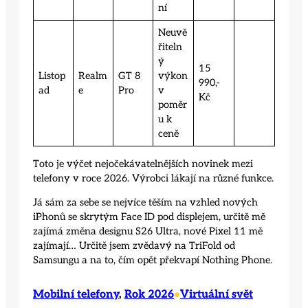
ní
Neuvě
řiteln
ý
15
Listop
Realm
GT 8
výkon
990,-
ad
e
Pro
v
Kč
poměr
u k
ceně
Toto je výčet nejočekávatelnějších novinek mezi
telefony v roce 2026. Výrobci lákají na různé funkce.
Já sám za sebe se nejvíce těším na vzhled nových
iPhonů se skrytým Face ID pod displejem, určitě mě
zajímá změna designu S26 Ultra, nové Pixel 11 mě
zajímají… Určitě jsem zvědavý na TriFold od
Samsungu a na to, čím opět překvapí Nothing Phone.
Mobilní telefony
, 
Rok 2026
Virtuální svět
•