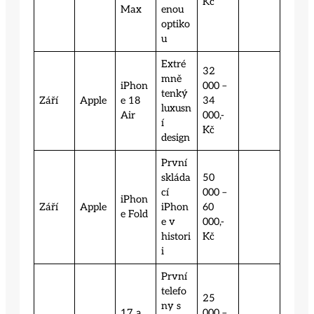
Kč
Max
enou
optiko
u
Extré
32
mně
iPhon
000 –
tenký
Září
Apple
e 18
34
luxusn
Air
000,-
í
Kč
design
První
skláda
50
cí
000 –
iPhon
Září
Apple
iPhon
60
e Fold
e v
000,-
histori
Kč
i
První
telefo
25
ny s
17 a
000 –