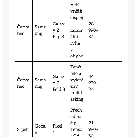
Větší
vnější
displej
Galax
,
28
Červe
Sams
y Z
minim
990,-
nec
ung
Flip 8
ální
Kč
rýha
v
ohybu
Tenčí
tělo a
Galax
44
Červe
Sams
vylepš
y Z
990,-
nec
ung
ený
Fold 8
Kč
multit
asking
Přech
od na
čip
21
Googl
Pixel
Srpen
Tenso
990,-
e
11
r G6
Kč