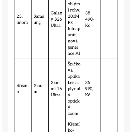
oblým
i rohy,
Galax
38
25.
Sams
200M
y S26
490,-
února
ung
Px
Ultra
Kč
fotoap
arát,
nová
gener
ace AI
Špičko
vá
optika
Xiao
Leica,
35
Březe
Xiao
mi 16
plynul
990,-
n
mi
Ultra
á
Kč
optick
ý
zoom
Křemí
ko-