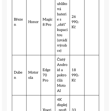
uhlíko
vá
bateri
26
Březe
Magic
e s
Honor
990,-
n
8 Pro
„obří“
Kč
kapaci
tou
(uvádí
výrob
ce)
Čistý
Andro
Edge
id a
18
Dube
Motor
70
pokro
990,-
n
ola
Pro
čilá
Kč
Moto
AI
4K
displej
Xperi
, profi
33