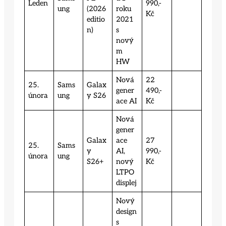
Leden
990,-
ung
(2026
roku
Kč
editio
2021
n)
s
nový
m
HW
Nová
22
25.
Sams
Galax
gener
490,-
února
ung
y S26
ace AI
Kč
Nová
gener
Galax
ace
27
25.
Sams
y
AI,
990,-
února
ung
S26+
nový
Kč
LTPO
displej
Nový
design
s