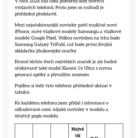
V roce 2026 nás čeká poměrně dost nových
vydaných telefonů. Proto jsem se rozhodl je
přehledně představit.
Mezi nejočekávanější novinky patří tradičně nové
iPhony, nové vlajkové modely Samsungu a vlajkové
modely Google Pixel. Velkou novinkou na trhu bude
Samsung Galaxy TriFold, což bude první dvojitá
skládačka jihokorejské značky.
Kromě těchto třech největších značek je ale hodně
očekávaný také model Xiaomi 16 Ultra s novou
generací optiky a plynulým zoomem.
Pojďme si tedy tyto telefony přehledně ukázat v
tabulce.
Ke každému telefonu jsem přidal i informace o
odhadované ceně, nějaké novinky v modelu a
stručný popis modelu
Nejvě
tší