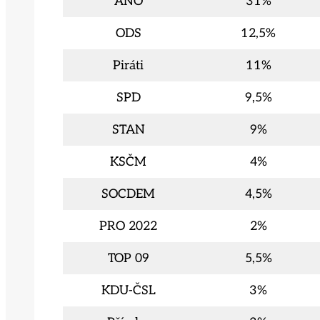
ANO
31%
ODS
12,5%
Piráti
11%
SPD
9,5%
STAN
9%
KSČM
4%
SOCDEM
4,5%
PRO 2022
2%
TOP 09
5,5%
KDU-ČSL
3%