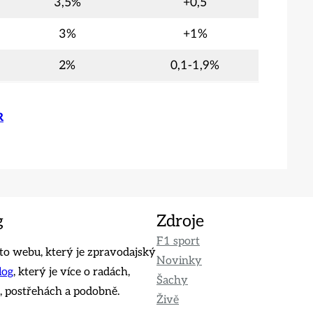
3,5%
+0,5
3%
+1%
2%
0,1-1,9%
R
g
Zdroje
F1 sport
o webu, který je zpravodajský
Novinky
log
, který je více o radách,
Šachy
 postřehách a podobně.
Živě