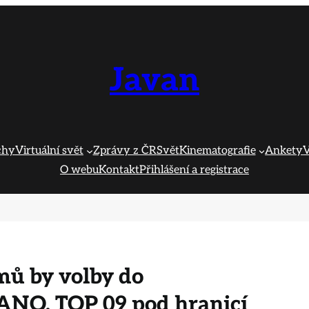
Javan
chy
Virtuální svět
Zprávy z ČR
Svět
Kinematografie
Ankety
V
O webu
Kontakt
Přihlášení a registrace
mů by volby do
ANO. TOP 09 pod hranicí