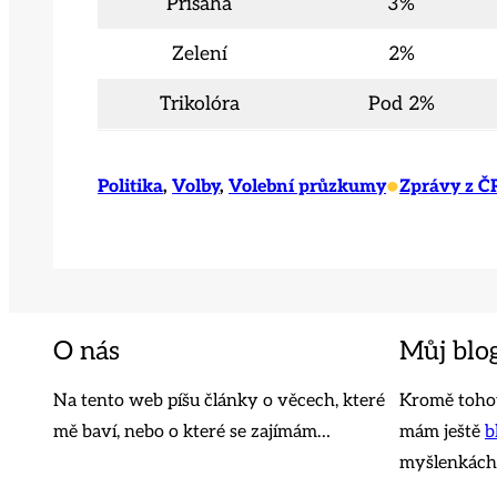
Přísaha
3%
Zelení
2%
Trikolóra
Pod 2%
•
Politika
, 
Volby
, 
Volební průzkumy
Zprávy z Č
O nás
Můj blo
Na tento web píšu články o věcech, které
Kromě tohot
mě baví, nebo o které se zajímám…
mám ještě
b
myšlenkách,