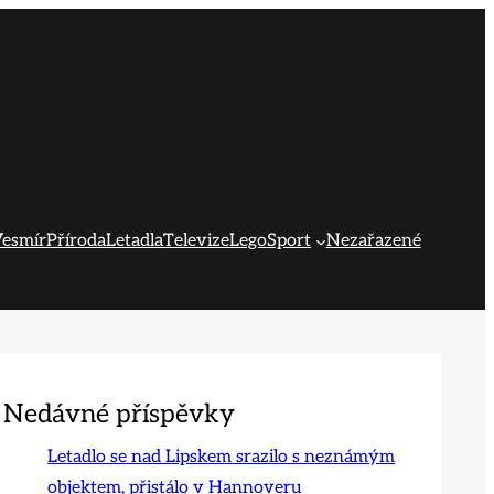
esmír
Příroda
Letadla
Televize
Lego
Sport
Nezařazené
Nedávné příspěvky
Letadlo se nad Lipskem srazilo s neznámým
objektem, přistálo v Hannoveru