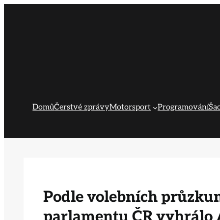
Přeskočit
na
obsah
Domů
Čerstvé zprávy
Motorsport
Programování
Ša
Podle volebních průzku
parlamentu ČR vyhrálo 