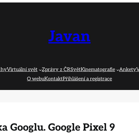
Javan
chy
Virtuální svět
Zprávy z ČR
Svět
Kinematografie
Ankety
V
O webu
Kontakt
Přihlášení a registrace
a Googlu. Google Pixel 9