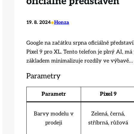
oficiálně představen
•
19. 8. 2024
Honza
Google na začátku srpna oficiálně představil
Pixel 9 pro XL. Tento telefon je plný AI, má
základem minimalizuje rozdíly ve výbavě…
Parametry
Parametr
Pixel 9
Barvy modelu v
Zelená, černá,
prodeji
stříbrná, růžová