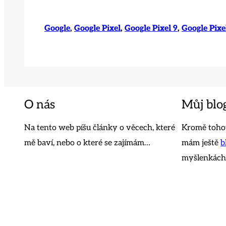
Google
, 
Google Pixel
, 
Google Pixel 9
, 
Google Pixe
O nás
Můj blo
Na tento web píšu články o věcech, které
Kromě tohot
mě baví, nebo o které se zajímám…
mám ještě
b
myšlenkách,