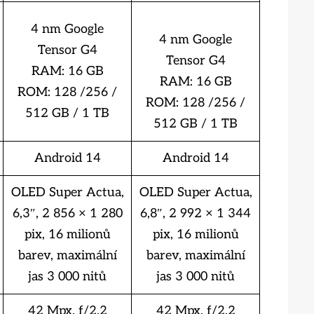
4 nm Google
4 nm Google
Tensor G4
Tensor G4
RAM: 16 GB
RAM: 16 GB
ROM: 128 /256 /
ROM: 128 /256 /
512 GB / 1 TB
512 GB / 1 TB
Android 14
Android 14
OLED Super Actua,
OLED Super Actua,
6,3″, 2 856 × 1 280
6,8″, 2 992 × 1 344
pix, 16 milionů
pix, 16 milionů
barev, maximální
barev, maximální
jas 3 000 nitů
jas 3 000 nitů
42 Mpx, f/2.2
42 Mpx, f/2.2