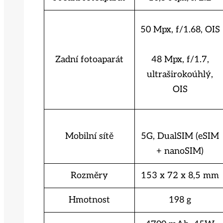
50 Mpx, f/1.68, OIS
Zadní fotoaparát
48 Mpx, f/1.7,
ultraširokoúhlý,
OIS
Mobilní sítě
5G, DualSIM (eSIM
+ nanoSIM)
Rozměry
153 x 72 x 8,5 mm
Hmotnost
198 g