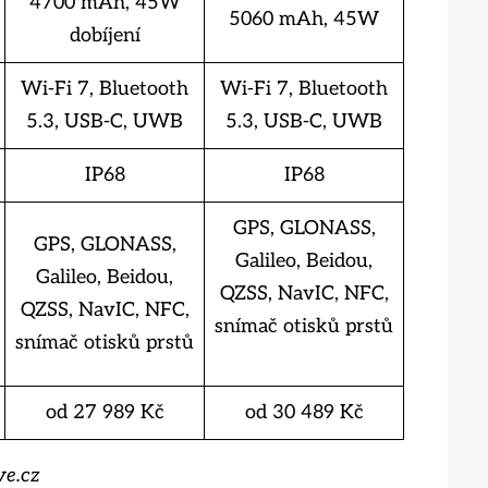
4700 mAh, 45W
5060 mAh, 45W
dobíjení
Wi-Fi 7, Bluetooth
Wi-Fi 7, Bluetooth
5.3, USB-C, UWB
5.3, USB-C, UWB
IP68
IP68
GPS, GLONASS,
GPS, GLONASS,
Galileo, Beidou,
Galileo, Beidou,
QZSS, NavIC, NFC,
QZSS, NavIC, NFC,
snímač otisků prstů
snímač otisků prstů
od 27 989 Kč
od 30 489 Kč
ve.cz