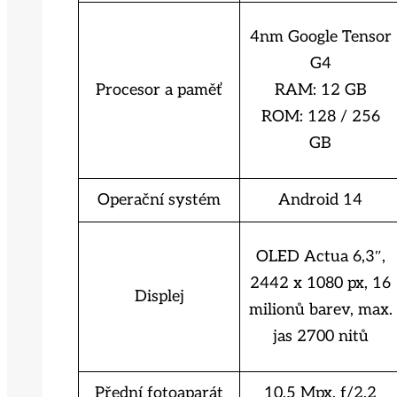
4nm Google Tensor
G4
Procesor a paměť
RAM: 12 GB
ROM: 128 / 256
GB
Operační systém
Android 14
OLED Actua 6,3″,
2442 x 1080 px, 16
Displej
milionů barev, max.
jas 2700 nitů
Přední fotoaparát
10,5 Mpx, f/2.2