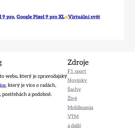
•
l 9 pro
, 
Google Pixel 9 pro XL
Virtuální svět
g
Zdroje
F1 sport
o webu, který je zpravodajský
Novinky
log
, který je více o radách,
Šachy
 postřehách a podobně.
Živě
Mobilmania
VTM
a další