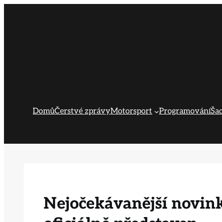
Přeskočit
na
obsah
Domů
Čerstvé zprávy
Motorsport
Programování
Ša
Nejočekávanější novink