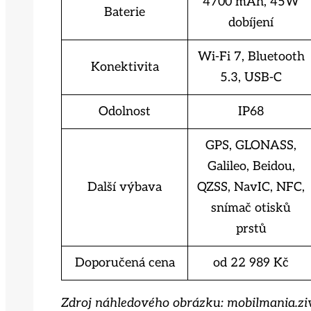
4700 mAh, 45W
Baterie
dobíjení
Wi-Fi 7, Bluetooth
Konektivita
5.3, USB-C
Odolnost
IP68
GPS, GLONASS,
Galileo, Beidou,
Další výbava
QZSS, NavIC, NFC,
snímač otisků
prstů
Doporučená cena
od 22 989 Kč
Zdroj náhledového obrázku: mobilmania.zi