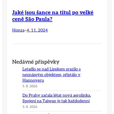
Jaké jsou šance na titul po velké
ceně São Paula?
Honza
4. 11. 2024
•
Nedávné příspěvky
Letadlo se nad Lipskem srazilo s
neznámým objektem, přistálo v
Hannoveru
5. 8. 2026
Do Prahy začala létat nová aerolinka.
Spojení na Taiwan je tak každodenní
3. 8. 2026