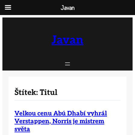
Javan
Přeskočit
na
obsah
Javan
Štítek:
Titul
Velkou cenu Abú Dhabí vyhrál
Verstappen, Norris je mistrem
světa