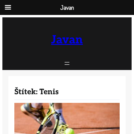
Javan
Přeskočit
na
obsah
Javan
Štítek:
Tenis