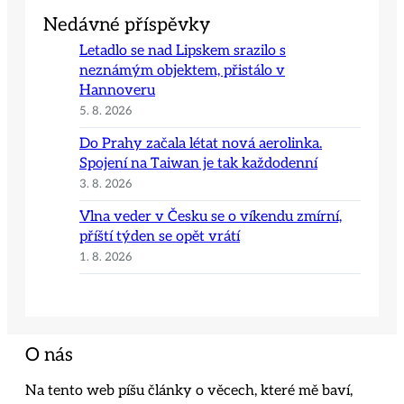
Nedávné příspěvky
Letadlo se nad Lipskem srazilo s
neznámým objektem, přistálo v
Hannoveru
5. 8. 2026
Do Prahy začala létat nová aerolinka.
Spojení na Taiwan je tak každodenní
3. 8. 2026
Vlna veder v Česku se o víkendu zmírní,
příští týden se opět vrátí
1. 8. 2026
O nás
Na tento web píšu články o věcech, které mě baví,