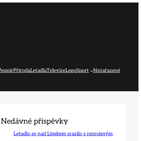
esmír
Příroda
Letadla
Televize
Lego
Sport
Nezařazené
Nedávné příspěvky
Letadlo se nad Lipskem srazilo s neznámým