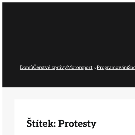
Přeskočit
na
obsah
Domů
Čerstvé zprávy
Motorsport
Programování
Ša
Štítek:
Protesty