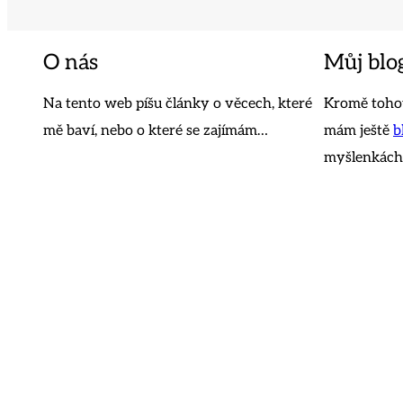
O nás
Můj blo
Na tento web píšu články o věcech, které
Kromě tohot
mě baví, nebo o které se zajímám…
mám ještě
b
myšlenkách,