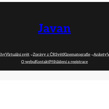
Javan
chy
Virtuální svět
Zprávy z ČR
Svět
Kinematografie
Ankety
V
O webu
Kontakt
Přihlášení a registrace