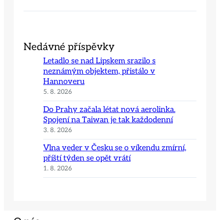
Nedávné příspěvky
Letadlo se nad Lipskem srazilo s
neznámým objektem, přistálo v
Hannoveru
5. 8. 2026
Do Prahy začala létat nová aerolinka.
Spojení na Taiwan je tak každodenní
3. 8. 2026
Vlna veder v Česku se o víkendu zmírní,
příští týden se opět vrátí
1. 8. 2026