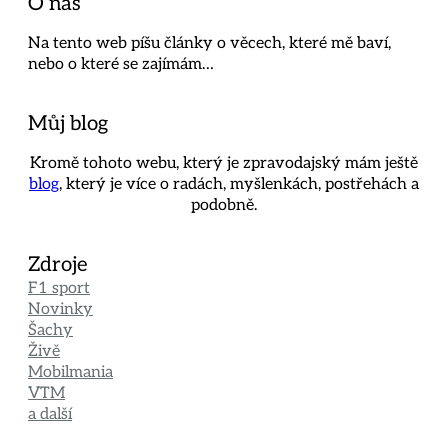
O nás
Na tento web píšu články o věcech, které mě baví,
nebo o které se zajímám…
Můj blog
Kromě tohoto webu, který je zpravodajský mám ještě
blog
, který je více o radách, myšlenkách, postřehách a
podobně.
Zdroje
F1 sport
Novinky
Šachy
Živě
Mobilmania
VTM
a další