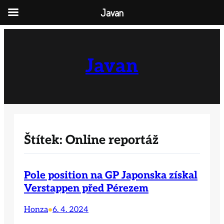
Javan
Přeskočit
na
obsah
Javan
Štítek:
Online reportáž
Pole position na GP Japonska získal
Verstappen před Pérezem
Honza
6. 4. 2024
•