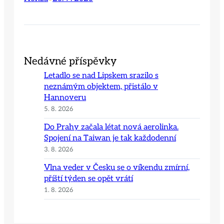
Nedávné příspěvky
Letadlo se nad Lipskem srazilo s
neznámým objektem, přistálo v
Hannoveru
5. 8. 2026
Do Prahy začala létat nová aerolinka.
Spojení na Taiwan je tak každodenní
3. 8. 2026
Vlna veder v Česku se o víkendu zmírní,
příští týden se opět vrátí
1. 8. 2026