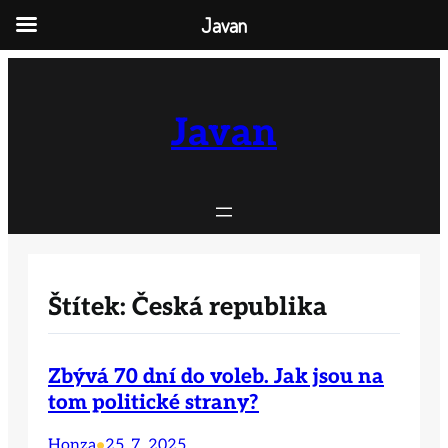
Javan
Přeskočit
na
obsah
Javan
Štítek:
Česká republika
Zbývá 70 dní do voleb. Jak jsou na
tom politické strany?
Honza
25. 7. 2025
•