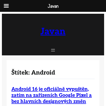
Javan
Přeskočit
na
obsah
Javan
Štítek:
Android
Android 16 je oficiálně vypuštěn,
zatím na zařízeních Google Pixel a
bez hlavních designových změn