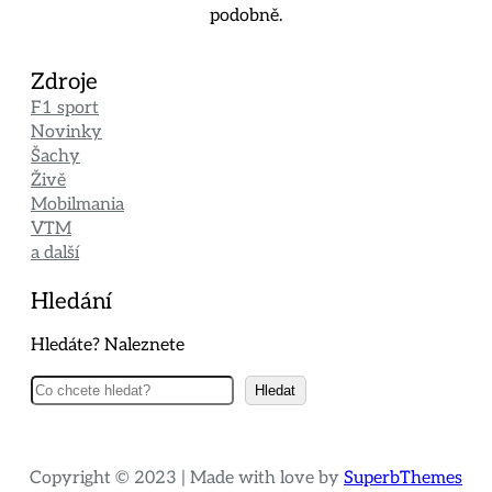
podobně.
Zdroje
F1 sport
Novinky
Šachy
Živě
Mobilmania
VTM
a další
Hledání
Hledáte? Naleznete
Hledat
Hledat
Copyright © 2023 | Made with love by
SuperbThemes