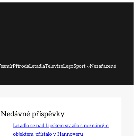
esmír
Příroda
Letadla
Televize
Lego
Sport
Nezařazené
Nedávné příspěvky
Letadlo se nad Lipskem srazilo s neznámým
objektem, přistálo v Hannoveru