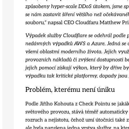
způsobeny hyper-scale DDoS útokem, jsme spr
se nám zastavit šíření většího než očekávanéh
souboru,“
napsal CEO Cloudfaru Matthew Pri
Výpadek služby Cloudflare se odehrál podle p
nedávných výpadků AWS a Azure. Jedná se o r
všemi oblastmi moderního života. Jejich využi
provozních nákladů či zvýšení dostupnosti be
jejich pomocí získají výkon, který by dříve 
výpadku tak kritické platformy, dopady jsou 
Problém, kterému není úniku
Podle Jiřího Kohouta z Check Pointu se jakáko
světového provozu, stává téměř automaticky
rozruch a nejistotu, čehož umí útočníci také 
ale byla narušena jedna vrstva služby, na kte