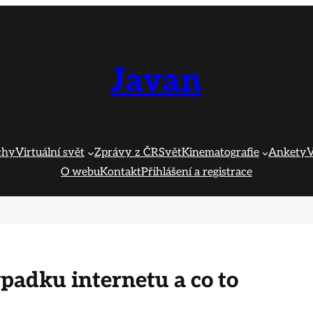
Javan
chy
Virtuální svět
Zprávy z ČR
Svět
Kinematografie
Ankety
V
O webu
Kontakt
Přihlášení a registrace
ýpadku internetu a co to