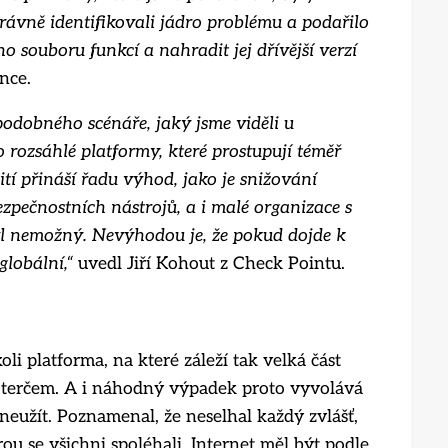
ávně identifikovali jádro problému a podařilo
o souboru funkcí a nahradit jej dřívější verzí
nce.
odobného scénáře, jaký jsme viděli u
ozsáhlé platformy, které prostupují téměř
tí přináší řadu výhod, jako je snižování
zpečnostních nástrojů, a i malé organizace s
byl nemožný. Nevýhodou je, že pokud dojde k
globální,“
uvedl Jiří Kohout z Check Pointu.
li platforma, na které záleží tak velká část
 terčem. A i náhodný výpadek proto vyvolává
zneužít. Poznamenal, že neselhal každý zvlášť,
rou se všichni spoléhali. Internet měl být podle