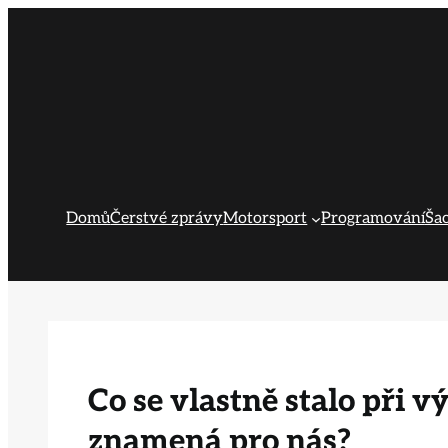
Přeskočit
na
obsah
Domů
Čerstvé zprávy
Motorsport
Programování
Ša
Co se vlastně stalo při v
znamená pro nás?