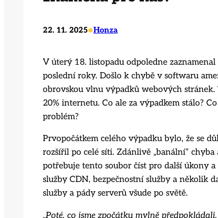
•
22. 11. 2025
Honza
V úterý 18. listopadu odpoledne zaznamenal 
poslední roky. Došlo k chybě v softwaru ameri
obrovskou vlnu výpadků webových stránek. T
20% internetu. Co ale za výpadkem stálo? Co
problém?
Prvopočátkem celého výpadku bylo, že se dů
rozšířil po celé síti. Zdánlivě „banální“ chyb
potřebuje tento soubor číst pro další úkony 
služby CDN, bezpečnostní služby a několik da
služby a pády serverů všude po světě.
„Poté, co jsme zpočátku mylně předpokládali, 