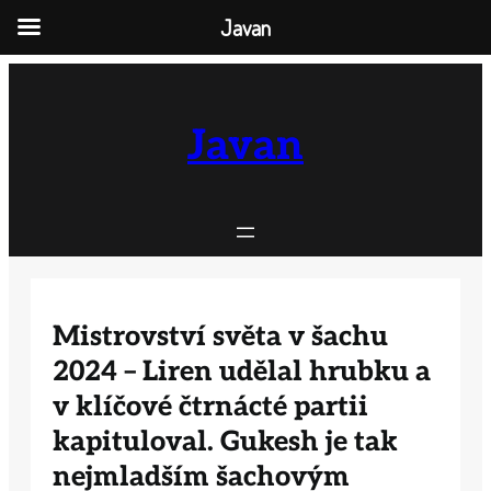
Javan
Přeskočit
na
obsah
Javan
Mistrovství světa v šachu
2024 – Liren udělal hrubku a
v klíčové čtrnácté partii
kapituloval. Gukesh je tak
nejmladším šachovým