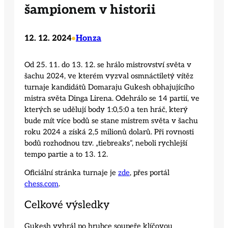
šampionem v historii
12. 12. 2024
Honza
•
Od 25. 11. do 13. 12. se hrálo mistrovství světa v
šachu 2024, ve kterém vyzval osmnáctiletý vítěz
turnaje kandidátů Domaraju Gukesh obhajujícího
mistra světa Dinga Lirena. Odehrálo se 14 partií, ve
kterých se udělují body 1:0,5:0 a ten hráč, který
bude mít více bodů se stane mistrem světa v šachu
roku 2024 a získá 2,5 milionů dolarů. Při rovnosti
bodů rozhodnou tzv. „tiebreaks“, neboli rychlejší
tempo partie a to 13. 12.
Oficiální stránka turnaje je
zde
, přes portál
chess.com
.
Celkové výsledky
Gukesh vyhrál po hrubce soupeře klíčovou