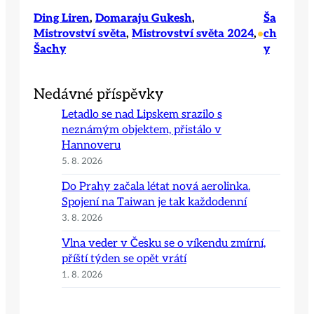
Ding Liren
, 
Domaraju Gukesh
, 
Ša
Mistrovství světa
, 
Mistrovství světa 2024
, 
ch
•
Šachy
y
Nedávné příspěvky
Letadlo se nad Lipskem srazilo s
neznámým objektem, přistálo v
Hannoveru
5. 8. 2026
Do Prahy začala létat nová aerolinka.
Spojení na Taiwan je tak každodenní
3. 8. 2026
Vlna veder v Česku se o víkendu zmírní,
příští týden se opět vrátí
1. 8. 2026