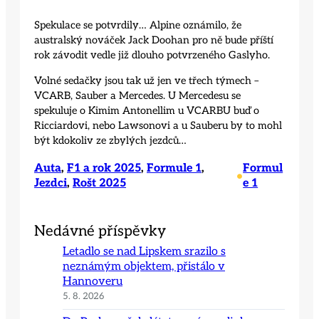
Spekulace se potvrdily… Alpine oznámilo, že
australský nováček Jack Doohan pro ně bude příští
rok závodit vedle již dlouho potvrzeného Gaslyho.
Volné sedačky jsou tak už jen ve třech týmech –
VCARB, Sauber a Mercedes. U Mercedesu se
spekuluje o Kimim Antonellim u VCARBU buď o
Ricciardovi, nebo Lawsonovi a u Sauberu by to mohl
být kdokoliv ze zbylých jezdců…
Auta
, 
F1 a rok 2025
, 
Formule 1
, 
Formul
•
Jezdci
, 
Rošt 2025
e 1
Nedávné příspěvky
Letadlo se nad Lipskem srazilo s
neznámým objektem, přistálo v
Hannoveru
5. 8. 2026