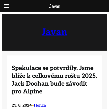
Javan
Přeskočit
na
obsah
Javan
Spekulace se potvrdily. Jsme
blíže k celkovému roštu 2025.
Jack Doohan bude závodit
pro Alpine
23. 8. 2024
Honza
•