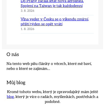
Do Prahy začala létat nová aerolinka.
Spojení na Taiwan je tak každodenní
3. 8. 2026
Vlna veder v Česku se o víkendu zmírní,
příští týden se opět vrátí
1. 8. 2026
O nás
Na tento web píšu články o věcech, které mě baví,
nebo o které se zajímám…
Můj blog
Kromě tohoto webu, který je zpravodajský mám ještě
blog
, který je více o radách, myšlenkách, postřehách a
podobně.